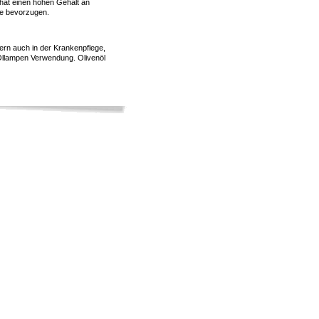
h hat einen hohen Gehalt an
le bevorzugen.
dern auch in der Krankenpflege,
 Öllampen Verwendung. Olivenöl