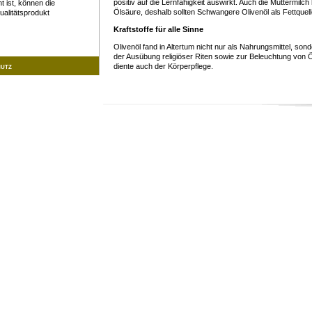
positiv auf die Lernfähigkeit auswirkt. Auch die Muttermilc
t ist, können die
Ölsäure, deshalb sollten Schwangere Olivenöl als Fettquel
alitätsprodukt
Kraftstoffe für alle Sinne
Olivenöl fand in Altertum nicht nur als Nahrungsmittel, son
der Ausübung religiöser Riten sowie zur Beleuchtung von
hutz
diente auch der Körperpflege.