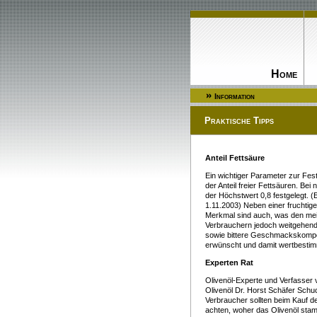
Home
Information
Praktische Tipps
Anteil Fettsäure
Ein wichtiger Parameter zur Fests
der Anteil freier Fettsäuren. Bei 
der Höchstwert 0,8 festgelegt.
1.11.2003) Neben einer fruchtige
Merkmal sind auch, was den me
Verbrauchern jedoch weitgehend 
sowie bittere Geschmackskomp
erwünscht und damit wertbesti
Experten Rat
Olivenöl-Experte und Verfasse
Olivenöl Dr. Horst Schäfer Schu
Verbraucher sollten beim Kauf d
achten, woher das Olivenöl sta