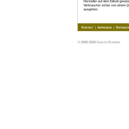
Hersteller auf dem Etikett genann
Verbraucher sicher von einem Qu
ausgehen.
Kontakt
|
Impressum
|
Datensc
© 2006-2026 Carlos Olivenöl