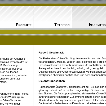
Produkte
Tradition
Informatio
Farbe & Geschmack
Die Farbe eines Olivenöls hängt im wesentlich von der Ba
tellung der Qualität ist
verarbeiteten Oliven ab. Jedoch lässt sich von der Farbe 
nativem Olivenöl extra ist
Geschmack eines Olivenöls schliessen. Je nach Klima, Bod
 (EG Bestimmung
Reifegrad, schmeckt es fruchtig, würzig, mild, rassig, fein 
n Note als positives
Olivenöl gibt es eine Geschmacksvielfalt wie bei keinem a
isten deutschen
erfolgt nach chemisch-analytischen und sensorischen Krite
unbekannt ist, scharfe
onenten durchaus
Die Anthroposophen
mmend.
…ungesättigte Ölsäure: Olivenöl besteht zu 76% aus der e
gilt als gesichert daß die einfach ungesättigte Ölsäure ei
das Blut hat. Die Anthroposophen bezeichnen das Olivenöl a
r von Büchern zum Thema
aufgrund seiner einmaligen Zusammensetzung schon in de
chardt (Würzburg) rät:
Kleinkinderernährung das bevorzugte Öl sein. Untersuchu
es Olivenöls darauf
Ölsäure beim Zellaufbau von Kleinkindern eine besonders wi
mmt. Nur wenn der