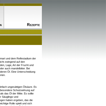
n
Rezepte
umart und dem Reifestadium der
nicht zwingend auf den
en, Lage, Art der Frucht und
oder auch mandelbitter. Bei
nderen Öl. Eine Unterscheidung
rien.
infach ungesättigen Ölsäure. Es
ne besondere Schutzwirkung auf
ls das Öl der Mitte. Es sollte
r Säuglings-und
ngen haben ergeben, das die
chtige Rolle spielt und sich